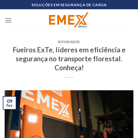
Skip
SOLUÇÕES EM SEGURANÇA DE CARGA
to
content
NOVIDADES
Fueiros ExTe, líderes em eficiência e
segurança no transporte florestal.
Conheça!
09
fev